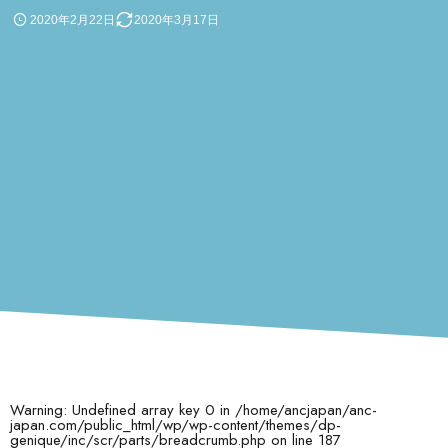
2020年2月22日
2020年3月17日
Warning
: Undefined array key 0 in
/home/ancjapan/anc-
japan.com/public_html/wp/wp-content/themes/dp-
genique/inc/scr/parts/breadcrumb.php
on line
187