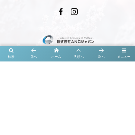
〒460-0008
検索
前へ
ホーム
先頭へ
次へ
メニュー
名古屋市中区栄4-14-31 栄オークリッジ9F
©
2018 - 2026
ANC Japan Co.,Ltd.
Warning
: Undefined array key 0 in
/home/ancjapan/anc-
japan.com/public_html/wp/wp-content/themes/dp-
genique/inc/scr/generator/json_ld.php
on line
435
Warning
: Attempt to read property "parent" on null in
/home/ancjapan/anc-japan.com/public_html/wp/wp-