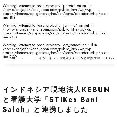
Warning
: Attempt to read property "parent" on null in
/home/ancjapan/anc-japan.com/public_html/wp/wp-
content/themes/dp-genique/inc/scr/parts/breadcrumb.php
on
line
189
Warning
: Attempt to read property "term_id" on null in
/home/ancjapan/anc-japan.com/public_html/wp/wp-
content/themes/dp-genique/inc/scr/parts/breadcrumb.php
on
line
200
Warning
: Attempt to read property "cat_name" on null in
/home/ancjapan/anc-japan.com/public_html/wp/wp-
content/themes/dp-genique/inc/scr/parts/breadcrumb.php
on
line
200
HOME
インドネシア現地法人KEBUNと看護大学「STIKes B
インドネシア現地法人KEBUN
と看護大学「STIKes Bani
Saleh」と連携しました