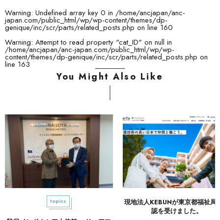
Warning
: Undefined array key 0 in
/home/ancjapan/anc-
japan.com/public_html/wp/wp-content/themes/dp-
genique/inc/scr/parts/related_posts.php
on line
160
Warning
: Attempt to read property "cat_ID" on null in
/home/ancjapan/anc-japan.com/public_html/wp/wp-
content/themes/dp-genique/inc/scr/parts/related_posts.php
on
line
163
You Might Also Like
topics
現地法人KEBUNが東京都福祉局
認を受けました。