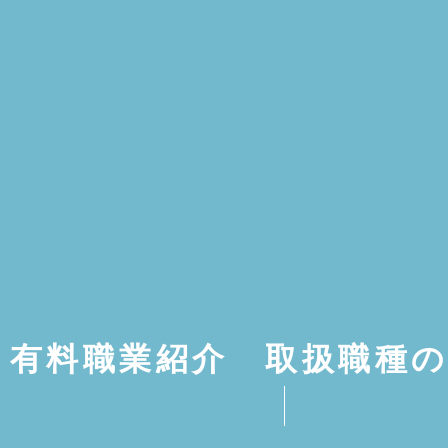
2026年7月19日
2026年3月8日
インドネシア自動
パーソルホールデ
の最新動向｜EVシ
ス様と共同開催 
日系メーカーの岐
ナーのお知らせ
出企業が知るべき
有料職業紹介 取扱職種