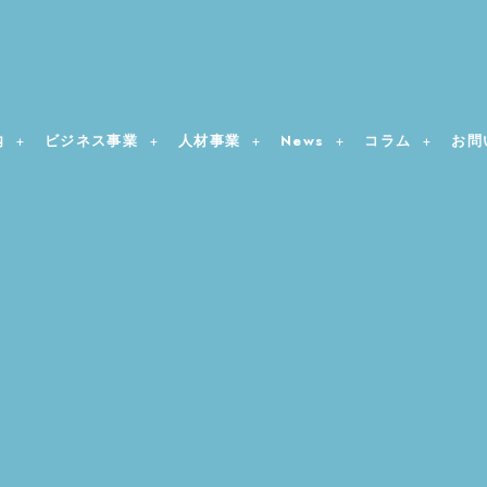
内
ビジネス事業
人材事業
News
コラム
お問
2025年9月30日
2026年7月18日
三重県主催 三重県外国人材確保支援事業 
インドネシアから日本へ送金・配当を還流す
JOBFAIRを開催いたしました。
率・手続き・注意点を完全解説