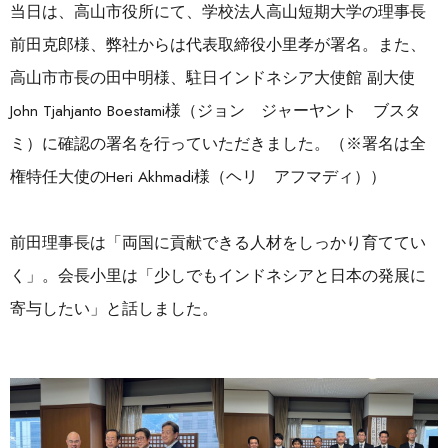
当日は、高山市役所にて、学校法人高山短期大学の理事長
前田克郎様、弊社からは代表取締役小里孝が署名。また、
高山市市長の田中明様、駐日インドネシア大使館 副大使
John Tjahjanto Boestami様（ジョン ジャーヤント ブスタ
ミ）に確認の署名を行っていただきました。（※署名は全
権特任大使のHeri Akhmadi様（ヘリ アフマディ））
前田理事長は「両国に貢献できる人材をしっかり育ててい
く」。会長小里は「少しでもインドネシアと日本の発展に
寄与したい」と話しました。